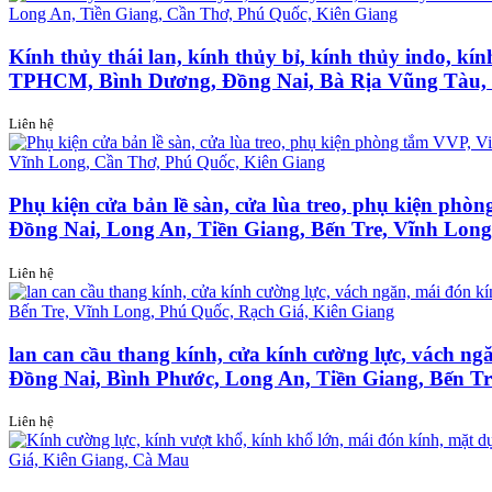
Kính thủy thái lan, kính thủy bỉ, kính thủy indo, kín
TPHCM, Bình Dương, Đồng Nai, Bà Rịa Vũng Tàu, 
Liên hệ
Phụ kiện cửa bản lề sàn, cửa lùa treo, phụ kiện ph
Đồng Nai, Long An, Tiền Giang, Bến Tre, Vĩnh Lon
Liên hệ
lan can cầu thang kính, cửa kính cường lực, vách 
Đồng Nai, Bình Phước, Long An, Tiền Giang, Bến Tr
Liên hệ