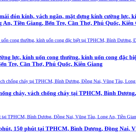
, mái đón kính, vách ngăn, mặt dựng kính cường lực,
 An, Tiền Giang, Bến Tre, Cần Thơ, Phú Quốc, Kiên
cường lực, kính uốn cong thường, kính uốn cong đặc 
Bến Tre, Cần Thơ, Phú Quốc, Kiên Giang
x chống cháy, vách chống cháy tại TPHCM, Bình Dương
0 phút, 150 phút tại TPHCM, Bình Dương, Đồng Nai, 