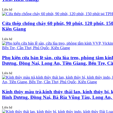
Liên hệ
Cửa thép chống cháy 60 phút, 90 phút, 120 phút, 1
Kiên Giang
Liên hệ
Phụ kiện cửa bản lề sàn, cửa lùa treo, phòng tắm k
Dương, Đồng Nai, Long An, Tiền Giang, Bến Tre, C
Liên hệ
Kính thủy màu trà,kính thủy thái lan, kính thủy bỉ, 
Bình Dương, Đồng Nai, Bà Rịa Vũng Tàu, Long An, 
Liên hệ