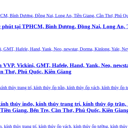
50 phút tại TPHCM, Bình Dương, Đồng Nai, Long An, 
ính VVP, Vickini, GMT, Hafele, Hand, Yank, Neo, news
ần Thơ, Phú Quốc, Kiên Giang
kính thủy indo, kính thủy trang trí, kính thủy ốp trầ
Tiền Giang, Bến Tre, Cần Thơ, Phú Quốc, Kiên Gian