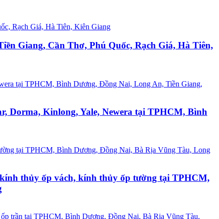
Tiền Giang, Cần Thơ, Phú Quốc, Rạch Giá, Hà Tiên,
tar, Dorma, Kinlong, Yale, Newera tại TPHCM, Bình
n, kính thủy ốp vách, kính thủy ốp tường tại TPHCM,
g