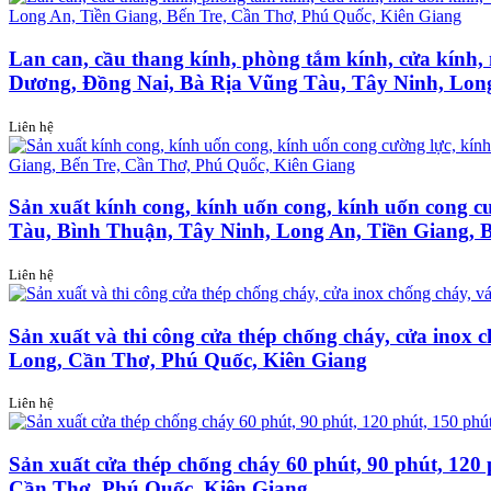
Lan can, cầu thang kính, phòng tắm kính, cửa kính
Dương, Đồng Nai, Bà Rịa Vũng Tàu, Tây Ninh, Long
Liên hệ
Sản xuất kính cong, kính uốn cong, kính uốn cong 
Tàu, Bình Thuận, Tây Ninh, Long An, Tiền Giang, 
Liên hệ
Sản xuất và thi công cửa thép chống cháy, cửa ino
Long, Cần Thơ, Phú Quốc, Kiên Giang
Liên hệ
Sản xuất cửa thép chống cháy 60 phút, 90 phút, 12
Cần Thơ, Phú Quốc, Kiên Giang