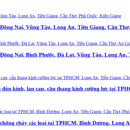
ồng Nai, Vũng Tàu, Long An, Tiền Giang, Cần Thơ,
ng Nai, Bình Phước, Đà Lạt, Vũng Tàu, Long An, T
 đón kính, lan can, cầu thang kính cường lực tại T
nh chống cháy các loại tại TPHCM, Bình Dương, Long 