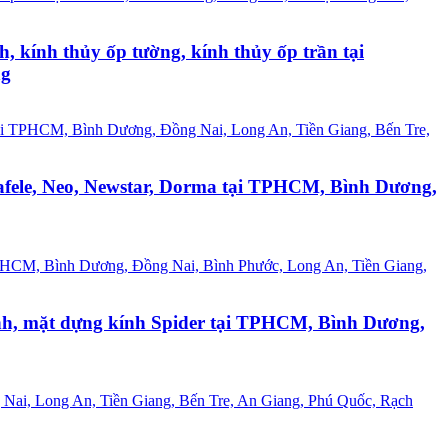
h, kính thủy ốp tường, kính thủy ốp trần tại
ng
Hafele, Neo, Newstar, Dorma tại TPHCM, Bình Dương,
kính, mặt dựng kính Spider tại TPHCM, Bình Dương,