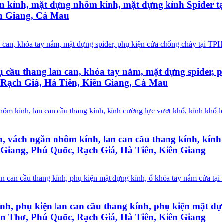
đón kính, mặt dựng nhôm kính, mặt dựng kính Spider
ên Giang, Cà Mau
 trụ cầu thang lan can, khóa tay nắm, mặt dựng spide
 Rạch Giá, Hà Tiên, Kiên Giang, Cà Mau
, vách ngăn nhôm kính, lan can cầu thang kính, kính
Giang, Phú Quốc, Rạch Giá, Hà Tiên, Kiên Giang
ính, phụ kiện lan can cầu thang kính, phụ kiện mặt 
ần Thơ, Phú Quốc, Rạch Giá, Hà Tiên, Kiên Giang