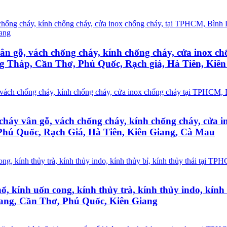
vân gỗ, vách chống cháy, kính chống cháy, cửa inox 
g Tháp, Cần Thơ, Phú Quốc, Rạch giá, Hà Tiên, Kiên
g cháy vân gỗ, vách chống cháy, kính chống cháy, cử
Phú Quốc, Rạch Giá, Hà Tiên, Kiên Giang, Cà Mau
ổ, kính uốn cong, kính thủy trà, kính thủy indo, kín
ang, Cần Thơ, Phú Quốc, Kiên Giang