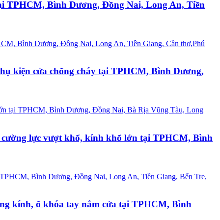
 tại TPHCM, Bình Dương, Đồng Nai, Long An, Tiền
r, phụ kiện cửa chống cháy tại TPHCM, Bình Dương,
 cường lực vượt khổ, kính khổ lớn tại TPHCM, Bình
dựng kính, ổ khóa tay nắm cửa tại TPHCM, Bình