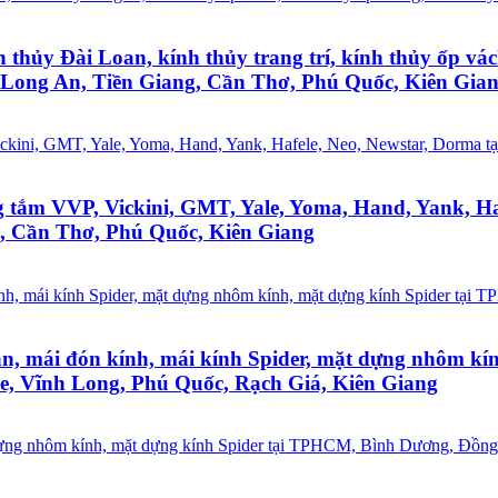
h thủy Đài Loan, kính thủy trang trí, kính thủy ốp vác
Long An, Tiền Giang, Cần Thơ, Phú Quốc, Kiên Gia
òng tắm VVP, Vickini, GMT, Yale, Yoma, Hand, Yank, 
g, Cần Thơ, Phú Quốc, Kiên Giang
ngăn, mái đón kính, mái kính Spider, mặt dựng nhôm 
e, Vĩnh Long, Phú Quốc, Rạch Giá, Kiên Giang