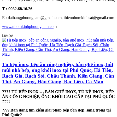
T : 0932.68.16.26
E : dathangphuongnam@gmail.com, thiennhomkinhsat@gmail.com
www.nhomkinhphuongnam.co
m
Liên hệ
Tủ bếp inox, bếp ăn công nghiệp, bàn ghế inox, hút
mùi nhà bếp, ống khói inox tại Phú Quốc, Hà Tiên,
Rạch Giá, Rạch Sỏi, Châu Thành, Kiên Giang, Cần
Thơ, An Giang, Hậu Giang, Bạc Liêu, Cà Mau
???? TỦ BẾP INOX – , BÀN GHẾ INOX, TỦ KỆ INOX, BẾP
ĂN CÔNG NGHIỆP, ỐNG KHÓI CAO CẤP TẠI PHÚ QUỐC
????
????
Bạn đang tìm kiếm giải pháp bếp bền đẹp, sang trọng tại
Phú Quốc?