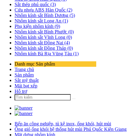
Sắt thép phú quốc (3)
Cửa nhựa ABS Hàn Quốc (2)
Nhôm kính sắt Bình Dương (5)
Nhôm kính sắt Long An (1)
Phụ kiện nhôm kính (9)
Nhôm kính sắt Bình Phước (0)
Nhôm kính sắt Vĩnh Long (0)
Nhôm kính sắt Đồng Nai (4)
Nhôm kính sắt Đồng Tháp (0)
Nhôm kính Bà Rịa Vũng Tàu (1)
Danh mục Sản phẩm
Trang chủ
Sản phẩm
Sắt mỹ thuật
Mái bạt xếp
Hỗ trợ
Bếp ăn công nghiệp, tủ kệ inox, ống khói, hút mùi
Ống gió ống khói hệ thống hút mùi Phú Quốc Kiên Giang
Mặt dựng nhôm kính