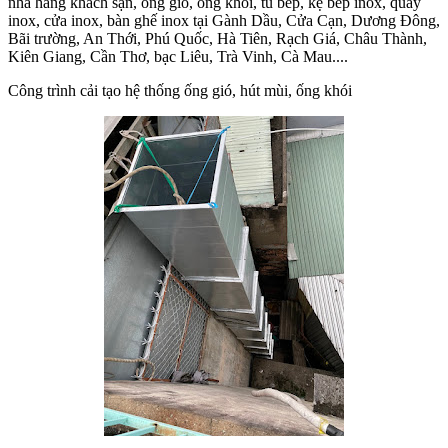
nhà hàng khách sạn, ống gió, ống khói, tủ bếp, kệ bếp inox, quấy
inox, cửa inox, bàn ghế inox tại Gành Dầu, Cửa Cạn, Dương Đông,
Bãi trường, An Thới, Phú Quốc, Hà Tiên, Rạch Giá, Châu Thành,
Kiên Giang, Cần Thơ, bạc Liêu, Trà Vinh, Cà Mau....
Công trình cải tạo hệ thống ống gió, hút mùi, ống khói