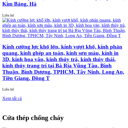
Kim Bảng, Hà
Liên hệ
Kính cường lực khổ lớn, kính vượt khổ, kính phản
quang, kính ghép an toàn, kính sơn màu, kính in
3D, kính hoa văn, kính thủy trà, kính thủy thái,
kính thủy trang trí tại Bà Rịa Vũng Tàu, Bình
Thuận, Bình Dương, TPHCM, Tây Ninh, Long An,
Tiền Giang, Đồng T
Liên hệ
Xem tất cả
Cửa thép chống cháy