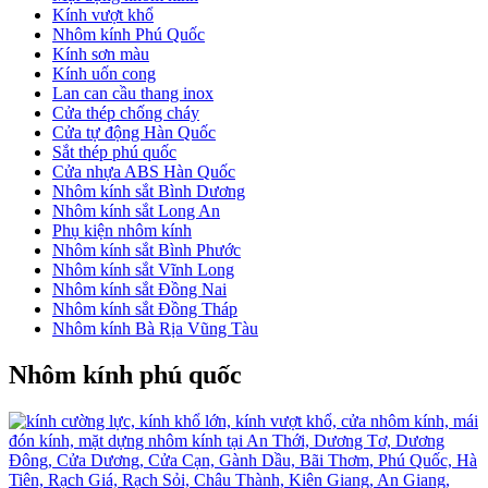
Kính vượt khổ
Nhôm kính Phú Quốc
Kính sơn màu
Kính uốn cong
Lan can cầu thang inox
Cửa thép chống cháy
Cửa tự động Hàn Quốc
Sắt thép phú quốc
Cửa nhựa ABS Hàn Quốc
Nhôm kính sắt Bình Dương
Nhôm kính sắt Long An
Phụ kiện nhôm kính
Nhôm kính sắt Bình Phước
Nhôm kính sắt Vĩnh Long
Nhôm kính sắt Đồng Nai
Nhôm kính sắt Đồng Tháp
Nhôm kính Bà Rịa Vũng Tàu
Nhôm kính phú quốc