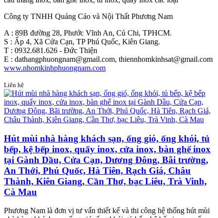
Công ty TNHH Quảng Cáo và Nội Thất Phương Nam
A : 89B đường 28, Phước Vĩnh An, Củ Chi, TPHCM.
S : Ấp 4, Xã Cửa Cạn, TP Phú Quốc, Kiên Giang.
T : 0932.681.626 - Đức Thiện
E : dathangphuongnam@gmail.com, thiennhomkinhsat@gmail.com
www.nhomkinhphuongnam.com
Liên hệ
Hút mùi nhà hàng khách sạn, ống gió, ống khói, tủ
bếp, kệ bếp inox, quấy inox, cửa inox, bàn ghế inox
tại Gành Dầu, Cửa Cạn, Dương Đông, Bãi trường,
An Thới, Phú Quốc, Hà Tiên, Rạch Giá, Châu
Thành, Kiên Giang, Cần Thơ, bạc Liêu, Trà Vinh,
Cà Mau
Phương Nam là đơn vị tư vấn thiết kế và thi công hệ thống hút mùi