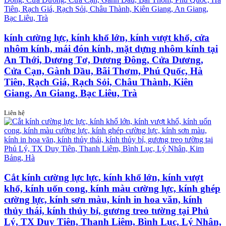
kính cường lực, kính khổ lớn, kính vượt khổ, cửa
nhôm kính, mái đón kính, mặt dựng nhôm kính tại
An Thới, Dương Tơ, Dương Đông, Cửa Dương,
Cửa Cạn, Gành Dầu, Bãi Thơm, Phú Quốc, Hà
Tiên, Rạch Giá, Rạch Sỏi, Châu Thành, Kiên
Giang, An Giang, Bạc Liêu, Trà
Liên hệ
Cắt kính cường lực lực, kính khổ lớn, kính vượt
khổ, kính uốn cong, kính màu cường lực, kính ghép
cường lực, kính sơn màu, kính in hoa văn, kính
thủy thái, kính thủy bỉ, gương treo tường tại Phủ
Lý, TX Duy Tiên, Thanh Liêm, Bình Lục, Lý Nhân,