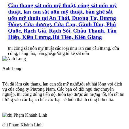
Cầu thang sắt uốn mỹ thuật, cổng sắt uốn mỹ
thuật, lan can sắt uốn mỹ thuật, bàn ghế sắt
uốn mỹ thuật tại An Thới, Dương Tơ, Dương
Đông, Cửa dương, Cửa Cạn, Gành Dầu, Phú
Quốc, Rạch Giá, Rạch Sỏi, Châu Thanh, Tân
Hiệp, Kiên Lương,Hà Tiên, Kiên Giang
thi công sắt uốn mỹ thuật các loại như lan can cầu thang, cửa
cổng, hàng rào, bàn ghế,gường tủ kệ sắt uốn
Anh Long
Tôi đã làm cầu thang, lan can sắt mỹ nghệ,tôi rất hài lòng với dịch
vụ của công ty Phương Nam. Các bạn có đội ngũ thợ chuyên
nghiệp, thi công đúng tiến độ, luôn tạo được ấn tượng tốt, tôi rất tin
tưởng vào các bạn. chúc các bạn sẽ luôn thành công hơn nữa.
chị Phạm Khánh Linh