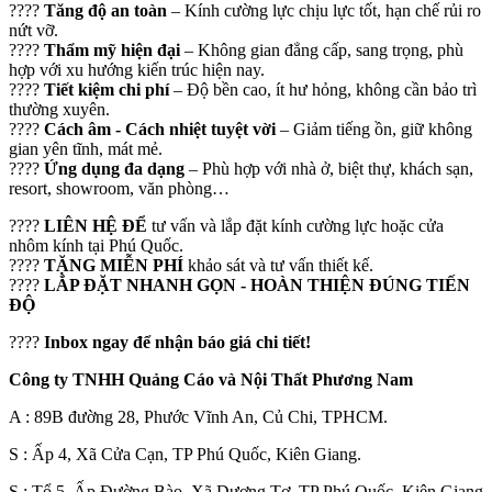
????
Tăng độ an toàn
– Kính cường lực chịu lực tốt, hạn chế rủi ro
nứt vỡ.
????
Thẩm mỹ hiện đại
– Không gian đẳng cấp, sang trọng, phù
hợp với xu hướng kiến trúc hiện nay.
????
Tiết kiệm chi phí
– Độ bền cao, ít hư hỏng, không cần bảo trì
thường xuyên.
????
Cách âm - Cách nhiệt tuyệt vời
– Giảm tiếng ồn, giữ không
gian yên tĩnh, mát mẻ.
????
Ứng dụng đa dạng
– Phù hợp với nhà ở, biệt thự, khách sạn,
resort, showroom, văn phòng…
????
LIÊN
HỆ ĐỂ
tư vấn và lắp đặt kính cường lực hoặc cửa
nhôm kính tại Phú Quốc.
????
TẶNG MIỄN PHÍ
khảo sát và tư vấn thiết kế.
????
LẮP ĐẶT NHANH GỌN - HOÀN THIỆN ĐÚNG TIẾN
ĐỘ
????
Inbox ngay để nhận báo giá chi tiết!
Công ty TNHH Quảng Cáo và Nội Thất Phương Nam
A : 89B đường 28, Phước Vĩnh An, Củ Chi, TPHCM.
S : Ấp 4, Xã Cửa Cạn, TP Phú Quốc, Kiên Giang.
S : Tổ 5, Ấp Đường Bào, Xã Dương Tơ, TP Phú Quốc, Kiên Giang