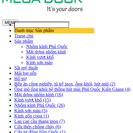
MENU
Danh mục Sản phẩm
Trang chủ
Sản phẩm
Nhôm kính Phú Quốc
Mặt dựng nhôm kính
Kính vượt khổ
Kính sơn màu
Sắt mỹ thuật
Mái bạt xếp
Hỗ trợ
Bếp ăn công nghiệp, tủ kệ inox, ống khói, hút mùi (2)
Ống gió ống khói hệ thống hút mùi Phú Quốc Kiên Giang (4)
Mặt dựng nhôm kính (16)
Kính vượt khổ (15)
Nhôm kính Phú Quốc (26)
Kính sơn màu (5)
Kính uốn cong (1)
Lan can cầu thang inox (7)
Cửa thép chống cháy (6)
Cửa tự động Hàn Quốc (1)