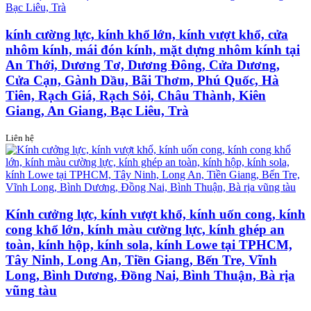
kính cường lực, kính khổ lớn, kính vượt khổ, cửa
nhôm kính, mái đón kính, mặt dựng nhôm kính tại
An Thới, Dương Tơ, Dương Đông, Cửa Dương,
Cửa Cạn, Gành Dầu, Bãi Thơm, Phú Quốc, Hà
Tiên, Rạch Giá, Rạch Sỏi, Châu Thành, Kiên
Giang, An Giang, Bạc Liêu, Trà
Liên hệ
Kính cưởng lực, kính vượt khổ, kính uốn cong, kính
cong khổ lớn, kính màu cường lực, kính ghép an
toàn, kính hộp, kính sola, kính Lowe tại TPHCM,
Tây Ninh, Long An, Tiền Giang, Bến Tre, Vĩnh
Long, Bình Dương, Đồng Nai, Bình Thuận, Bà rịa
vũng tàu