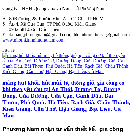
Công ty TNHH Quảng Cáo và Nội Thất Phương Nam
A : 89B đường 28, Phước Vĩnh An, Củ Chi, TPHCM.
S : Ấp 4, Xã Cửa Cạn, TP Phú Quốc, Kiên Giang.
T : 0932.681.626 - Đức Thiện
E : dathangphuongnam@gmail.com, thiennhomkinhsat@gmail.com
www.nhomkinhphuongnam.com
Liên hệ
máng hút khói, hút mùi, hệ thống gió, gia công cơ
khí theo yêu cầu tại An Thới, Dương Tơ, Dương
Đông, Cửa Dương, Cửa Cạn, Gành Dầu, Bãi
Thơm, Phú Quốc, Hà Tiên, Rạch Giá, Châu Thành,
Kiên Giang, Cần Thơ, Hậu Giang, Bạc Liêu, Cà
Mau
Phương Nam nhận tư vấn thiết kế, gia công