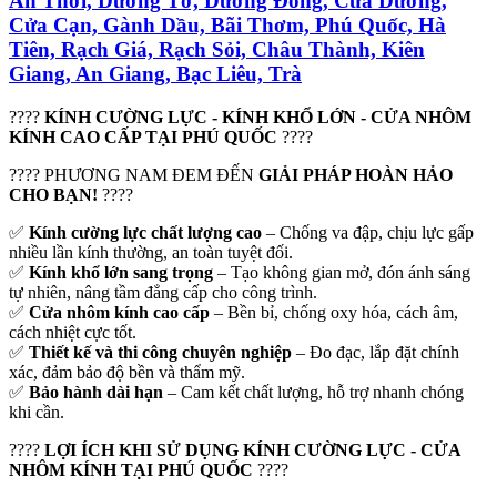
An Thới, Dương Tơ, Dương Đông, Cửa Dương,
Cửa Cạn, Gành Dầu, Bãi Thơm, Phú Quốc, Hà
Tiên, Rạch Giá, Rạch Sỏi, Châu Thành, Kiên
Giang, An Giang, Bạc Liêu, Trà
????
KÍNH CƯỜNG LỰC - KÍNH KHỔ LỚN - CỬA NHÔM
KÍNH CAO CẤP TẠI PHÚ QUỐC
????
???? PHƯƠNG NAM ĐEM ĐẾN
GIẢI PHÁP HOÀN HẢO
CHO
BẠN
!
????
✅
Kính cường lực chất lượng cao
– Chống va đập, chịu lực gấp
nhiều lần kính thường, an toàn tuyệt đối.
✅
Kính khổ lớn sang trọng
– Tạo không gian mở, đón ánh sáng
tự nhiên, nâng tầm đẳng cấp cho công trình.
✅
Cửa nhôm kính cao cấp
– Bền bỉ, chống oxy hóa, cách âm,
cách nhiệt cực tốt.
✅
Thiết kế và thi công chuyên nghiệp
– Đo đạc, lắp đặt chính
xác, đảm bảo độ bền và thẩm mỹ.
✅
Bảo hành dài hạn
– Cam kết chất lượng, hỗ trợ nhanh chóng
khi cần.
????
LỢI ÍCH KHI SỬ DỤNG KÍNH CƯỜNG LỰC - CỬA
NHÔM KÍNH TẠI PHÚ QUỐC
????