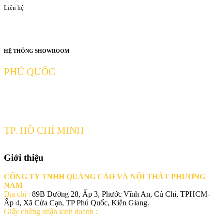
Liên hệ
HỆ THỐNG SHOWROOM
PHÚ QUỐC
Ấp 4, Xã Cửa Cạn, TP Phú Quốc, Kiên Giang
Hotline: 0932681626
TP. HỒ CHÍ MINH
Giới thiệu
Số 89B Đường 28, Ấp 3, Phước Vĩnh An, Củ Chi, TPHCM
Hotline: 0932681626
CÔNG TY TNHH QUẢNG CÁO VÀ NỘI THẤT PHƯƠNG
NAM
Địa chỉ :
89B Đường 28, Ấp 3, Phước Vĩnh An, Củ Chi, TPHCM-
Ấp 4, Xã Cửa Cạn, TP Phú Quốc, Kiên Giang.
Giấy chứng nhận kinh doanh :