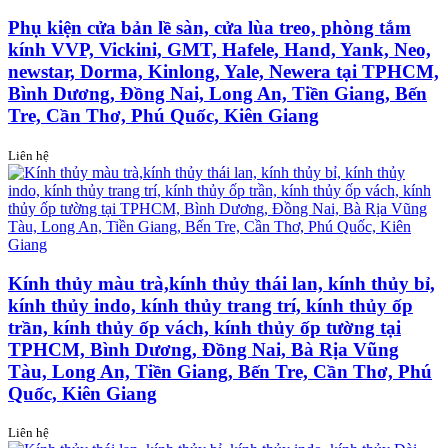
Phụ kiện cửa bản lề sàn, cửa lùa treo, phòng tắm
kính VVP, Vickini, GMT, Hafele, Hand, Yank, Neo,
newstar, Dorma, Kinlong, Yale, Newera tại TPHCM,
Bình Dương, Đồng Nai, Long An, Tiền Giang, Bến
Tre, Cần Thơ, Phú Quốc, Kiên Giang
Liên hệ
Kính thủy màu trà,kính thủy thái lan, kính thủy bỉ,
kính thủy indo, kính thủy trang trí, kính thủy ốp
trần, kính thủy ốp vách, kính thủy ốp tường tại
TPHCM, Bình Dương, Đồng Nai, Bà Rịa Vũng
Tàu, Long An, Tiền Giang, Bến Tre, Cần Thơ, Phú
Quốc, Kiên Giang
Liên hệ