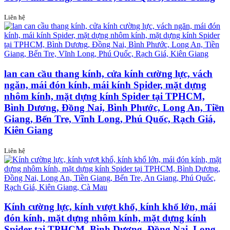
Liên hệ
lan can cầu thang kính, cửa kính cường lực, vách
ngăn, mái đón kính, mái kính Spider, mặt dựng
nhôm kính, mặt dựng kính Spider tại TPHCM,
Bình Dương, Đồng Nai, Bình Phước, Long An, Tiền
Giang, Bến Tre, Vĩnh Long, Phú Quốc, Rạch Giá,
Kiên Giang
Liên hệ
Kính cường lực, kính vượt khổ, kính khổ lớn, mái
đón kính, mặt dựng nhôm kính, mặt dựng kính
Spider tại TPHCM, Bình Dương, Đồng Nai, Long