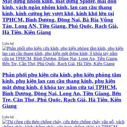
Mặt dựng nhôm kính, mặt dựng Spider, mái đón
kính, vách ngăn nhôm kính, lan can cầu thang
kính, kính cường lực vượt khổ, kính khổ lớn tại
TPHCM, Bình Dương, Đồng Nai, Bà Rịa Vũng
Tàu, Long AN, Tiền Giang, Phú Quốc, Rạch Giá,
Hà Tiên, Kiên Giang
Liên hệ
Phân phối phụ kiện cửa kính, phụ kiện phòng tắm
kính, phụ kiện lan can cầu thang kính, phụ kiện
mặt dựng kính, ổ khóa tay nắm cửa tại TPHCM,
Bình Dương, Đồng Nai, Long An, Tiền Giang, Bến
Tre, Cần Thơ, Phú Quốc, Rạch Giá, Hà Tiên, Kiên
Giang
Liên hệ