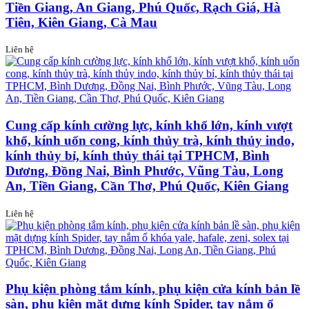
Tiền Giang, An Giang, Phú Quốc, Rạch Giá, Hà
Tiên, Kiên Giang, Cà Mau
Liên hệ
Cung cấp kính cường lực, kính khổ lớn, kính vượt
khổ, kính uốn cong, kính thủy trà, kính thủy indo,
kính thủy bỉ, kính thủy thái tại TPHCM, Bình
Dương, Đồng Nai, Bình Phước, Vũng Tàu, Long
An, Tiền Giang, Cần Thơ, Phú Quốc, Kiên Giang
Liên hệ
Phụ kiện phòng tắm kính, phụ kiện cửa kính bản lề
sàn, phụ kiện mặt dựng kính Spider, tay nắm ổ