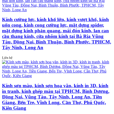
Kính cường lực, kính khổ lớn, kính vượt khổ, kính
uốn cong, kính cong cường lực, mặt dựng spider,
mặt dựng kính phản quang, mái đón kính, lan can
cầu thang kính, cửa nhôm kính tại Bà Rịa Vũng
Tàu, Đồng Nai, Bình Thuận, Bình Phước, TPHCM,
Tây Ninh, Long An
Liên hệ
Kính sơn màu, kính sơn hoa văn, kính in 3D, kính
in tranh, kính ghép màu tại TPHCM, Bình Dương,
Đồng Nai, Vũng Tàu, Tây Ninh, Long An, Tiền
Giang, Bến Tre, Vĩnh Long, Cần Thơ, Phú Quốc,
Kiên Giang