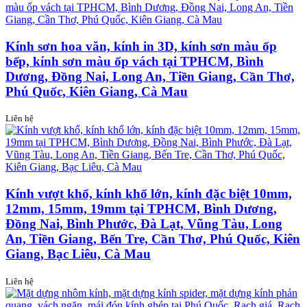
Kính sơn hoa văn, kính in 3D, kính sơn màu ốp
bếp, kính sơn màu ốp vách tại TPHCM, Bình
Dương, Đồng Nai, Long An, Tiền Giang, Cần Thơ,
Phú Quốc, Kiên Giang, Cà Mau
Liên hệ
Kính vượt khổ, kính khổ lớn, kính đặc biệt 10mm,
12mm, 15mm, 19mm tại TPHCM, Bình Dương,
Đồng Nai, Bình Phước, Đà Lạt, Vũng Tàu, Long
An, Tiền Giang, Bến Tre, Cần Thơ, Phú Quốc, Kiên
Giang, Bạc Liêu, Cà Mau
Liên hệ