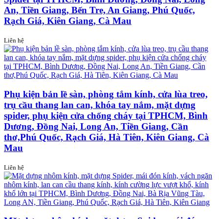
An, Tiền Giang, Bến Tre, An Giang, Phú Quốc,
Rạch Giá, Kiên Giang, Cà Mau
Liên hệ
Phụ kiện bản lề sàn, phòng tắm kính, cửa lùa treo,
trụ cầu thang lan can, khóa tay nắm, mặt dựng
spider, phụ kiện cửa chống cháy tại TPHCM, Bình
Dương, Đồng Nai, Long An, Tiền Giang, Cần
thơ,Phú Quốc, Rạch Giá, Hà Tiên, Kiên Giang, Cà
Mau
Liên hệ