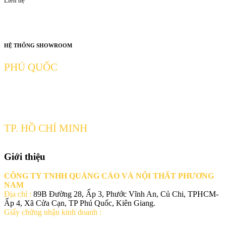
Liên hệ
HỆ THỐNG SHOWROOM
PHÚ QUỐC
Ấp 4, Xã Cửa Cạn, TP Phú Quốc, Kiên Giang
Hotline: 0932681626
TP. HỒ CHÍ MINH
Giới thiệu
Số 89B Đường 28, Ấp 3, Phước Vĩnh An, Củ Chi, TPHCM
Hotline: 0932681626
CÔNG TY TNHH QUẢNG CÁO VÀ NỘI THẤT PHƯƠNG
NAM
Địa chỉ :
89B Đường 28, Ấp 3, Phước Vĩnh An, Củ Chi, TPHCM-
Ấp 4, Xã Cửa Cạn, TP Phú Quốc, Kiên Giang.
Giấy chứng nhận kinh doanh :