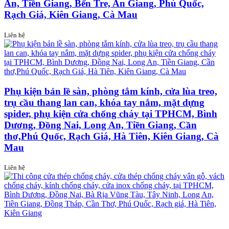
An, Tiền Giang, Bến Tre, An Giang, Phú Quốc,
Rạch Giá, Kiên Giang, Cà Mau
Liên hệ
Phụ kiện bản lề sàn, phòng tắm kính, cửa lùa treo,
trụ cầu thang lan can, khóa tay nắm, mặt dựng
spider, phụ kiện cửa chống cháy tại TPHCM, Bình
Dương, Đồng Nai, Long An, Tiền Giang, Cần
thơ,Phú Quốc, Rạch Giá, Hà Tiên, Kiên Giang, Cà
Mau
Liên hệ