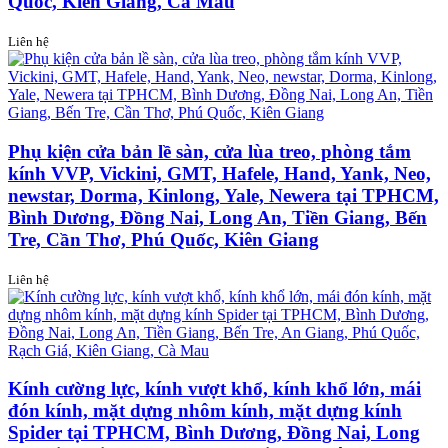
Quốc, Kiên Giang, Cà Mau
Liên hệ
Phụ kiện cửa bản lề sàn, cửa lùa treo, phòng tắm
kính VVP, Vickini, GMT, Hafele, Hand, Yank, Neo,
newstar, Dorma, Kinlong, Yale, Newera tại TPHCM,
Bình Dương, Đồng Nai, Long An, Tiền Giang, Bến
Tre, Cần Thơ, Phú Quốc, Kiên Giang
Liên hệ
Kính cường lực, kính vượt khổ, kính khổ lớn, mái
đón kính, mặt dựng nhôm kính, mặt dựng kính
Spider tại TPHCM, Bình Dương, Đồng Nai, Long