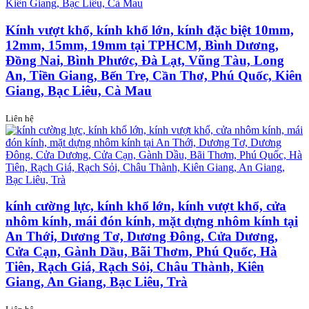
Kính vượt khổ, kính khổ lớn, kính đặc biệt 10mm,
12mm, 15mm, 19mm tại TPHCM, Bình Dương,
Đồng Nai, Bình Phước, Đà Lạt, Vũng Tàu, Long
An, Tiền Giang, Bến Tre, Cần Thơ, Phú Quốc, Kiên
Giang, Bạc Liêu, Cà Mau
Liên hệ
kính cường lực, kính khổ lớn, kính vượt khổ, cửa
nhôm kính, mái đón kính, mặt dựng nhôm kính tại
An Thới, Dương Tơ, Dương Đông, Cửa Dương,
Cửa Cạn, Gành Dầu, Bãi Thơm, Phú Quốc, Hà
Tiên, Rạch Giá, Rạch Sỏi, Châu Thành, Kiên
Giang, An Giang, Bạc Liêu, Trà