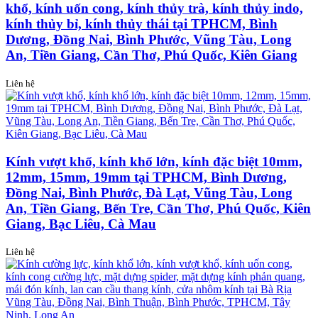
khổ, kính uốn cong, kính thủy trà, kính thủy indo,
kính thủy bỉ, kính thủy thái tại TPHCM, Bình
Dương, Đồng Nai, Bình Phước, Vũng Tàu, Long
An, Tiền Giang, Cần Thơ, Phú Quốc, Kiên Giang
Liên hệ
Kính vượt khổ, kính khổ lớn, kính đặc biệt 10mm,
12mm, 15mm, 19mm tại TPHCM, Bình Dương,
Đồng Nai, Bình Phước, Đà Lạt, Vũng Tàu, Long
An, Tiền Giang, Bến Tre, Cần Thơ, Phú Quốc, Kiên
Giang, Bạc Liêu, Cà Mau
Liên hệ