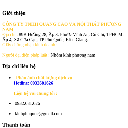
Giới thiệu
Số 89B Đường 28, Ấp 3, Phước Vĩnh An, Củ Chi, TPHCM
Hotline: 0932681626
CÔNG TY TNHH QUẢNG CÁO VÀ NỘI THẤT PHƯƠNG
NAM
Địa chỉ :
89B Đường 28, Ấp 3, Phước Vĩnh An, Củ Chi, TPHCM-
Ấp 4, Xã Cửa Cạn, TP Phú Quốc, Kiên Giang.
Giấy chứng nhận kinh doanh :
Người đại diện pháp luật :
Nhôm kính phương nam
Địa chỉ liên hệ
Phản ánh chất lượng dịch vụ
Hotline: 0932681626
Liện hệ với chúng tôi :
0932.681.626
kinhphuquoc@gmail.com
Thanh toán