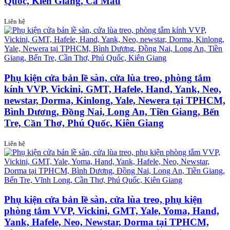
Quốc, Kiên Giang, Cà Mau
Liên hệ
Phụ kiện cửa bản lề sàn, cửa lùa treo, phòng tắm
kính VVP, Vickini, GMT, Hafele, Hand, Yank, Neo,
newstar, Dorma, Kinlong, Yale, Newera tại TPHCM,
Bình Dương, Đồng Nai, Long An, Tiền Giang, Bến
Tre, Cần Thơ, Phú Quốc, Kiên Giang
Liên hệ
Phụ kiện cửa bản lề sàn, cửa lùa treo, phụ kiện
phòng tắm VVP, Vickini, GMT, Yale, Yoma, Hand,
Yank, Hafele, Neo, Newstar, Dorma tại TPHCM,