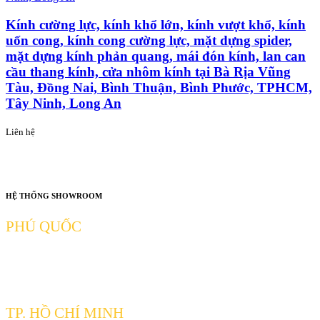
Kính cường lực, kính khổ lớn, kính vượt khổ, kính
uốn cong, kính cong cường lực, mặt dựng spider,
mặt dựng kính phản quang, mái đón kính, lan can
cầu thang kính, cửa nhôm kính tại Bà Rịa Vũng
Tàu, Đồng Nai, Bình Thuận, Bình Phước, TPHCM,
Tây Ninh, Long An
Liên hệ
HỆ THỐNG SHOWROOM
PHÚ QUỐC
Ấp 4, Xã Cửa Cạn, TP Phú Quốc, Kiên Giang
Hotline: 0932681626
TP. HỒ CHÍ MINH